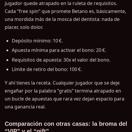
jugador quede atrapado en la ruleta de requisitos.
Cada “free spin” que promete Betano es, básicamente,
una mordida más de la mosca del dentista: nada de
placer, solo dolor.
Depósito mínimo: 10 €.
Apuesta mínima para activar el bono: 20 €.
Requisitos de apuesta: 30x el valor del bono.
Límite de retiro del bono: 100 €.
Y ahí tienes la receta. Cualquier jugador que se deje
engañar por la palabra “gratis” termina atrapado en
un bucle de apuestas que rara vez dejan espacio para
una ganancia real.
Comparación con otras casas: la broma del
“VIP” y el “gift”