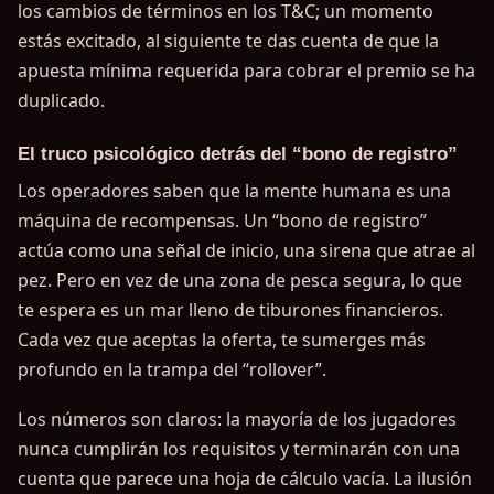
los cambios de términos en los T&C; un momento
estás excitado, al siguiente te das cuenta de que la
apuesta mínima requerida para cobrar el premio se ha
duplicado.
El truco psicológico detrás del “bono de registro”
Los operadores saben que la mente humana es una
máquina de recompensas. Un “bono de registro”
actúa como una señal de inicio, una sirena que atrae al
pez. Pero en vez de una zona de pesca segura, lo que
te espera es un mar lleno de tiburones financieros.
Cada vez que aceptas la oferta, te sumerges más
profundo en la trampa del “rollover”.
Los números son claros: la mayoría de los jugadores
nunca cumplirán los requisitos y terminarán con una
cuenta que parece una hoja de cálculo vacía. La ilusión