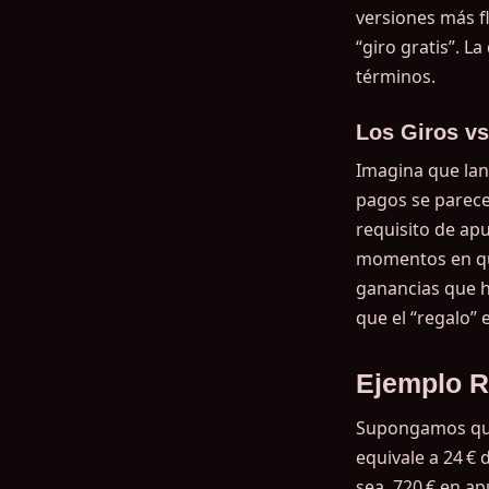
versiones más f
“giro gratis”. La
términos.
Los Giros vs
Imagina que lanz
pagos se parece
requisito de apu
momentos en que 
ganancias que h
que el “regalo” e
Ejemplo R
Supongamos que 
equivale a 24 € 
sea, 720 € en ap