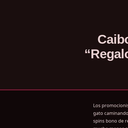
Caibo
“Regal
Los promocionis
gato caminando 
spins bono de re