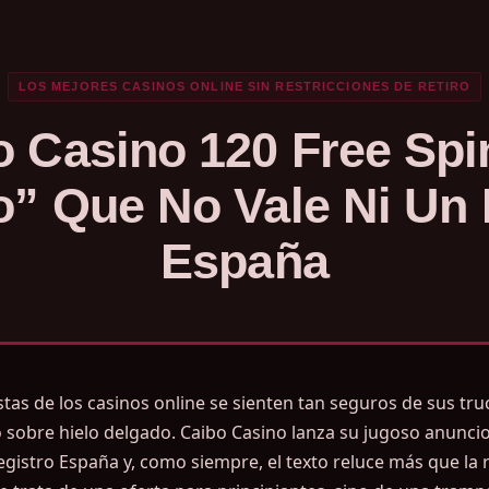
LOS MEJORES CASINOS ONLINE SIN RESTRICCIONES DE RETIRO
 Casino 120 Free Spi
o” Que No Vale Ni Un 
España
tas de los casinos online se sienten tan seguros de sus tr
sobre hielo delgado. Caibo Casino lanza su jugoso anuncio
gistro España y, como siempre, el texto reluce más que la r