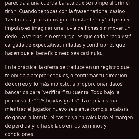
parecida a una cuerda barata que se rompe al primer
tirón. Cuando te topas con la frase “national casino
125 tiradas gratis consigue al instante hoy”, el primer
impulso es imaginar una lluvia de fichas sin mover un
dedo. La verdad, sin embargo, es que cada tirada está
cargada de expectativas infladas y condiciones que
hacen que el beneficio neto sea casi nulo.
En la práctica, la oferta se traduce en un registro que
te obliga a aceptar cookies, a confirmar tu dirección
de correo y, lo más molesto, a proporcionar datos
bancarios para “verificar” tu cuenta. Todo bajo la
promesa de “125 tiradas gratis”. La ironía es que,
mientras el jugador nuevo se siente como si acabara
de ganar la lotería, el casino ya ha calculado el margen
de pérdida y lo ha sellado en los términos y
condiciones.