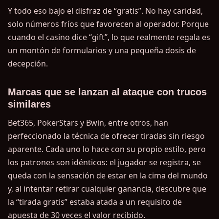
Y todo eso bajo el disfraz de “gratis”. No hay caridad,
solo números fríos que favorecen al operador. Porque
cuando el casino dice “gift”, lo que realmente regala es
un montón de formularios y una pequeña dosis de
decepción.
Marcas que se lanzan al ataque con trucos
similares
Bet365, PokerStars y Bwin, entre otros, han
perfeccionado la técnica de ofrecer tiradas sin riesgo
aparente. Cada uno lo hace con su propio estilo, pero
los patrones son idénticos: el jugador se registra, se
queda con la sensación de estar en la cima del mundo
y, al intentar retirar cualquier ganancia, descubre que
la “tirada gratis” estaba atada a un requisito de
apuesta de 30 veces el valor recibido.